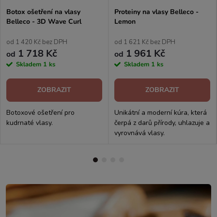
Botox ošetření na vlasy
Proteiny na vlasy Belleco -
Belleco - 3D Wave Curl
Lemon
od 1 420 Kč bez DPH
od 1 621 Kč bez DPH
1 718 Kč
1 961 Kč
od
od
Skladem
1 ks
Skladem
1 ks
ZOBRAZIT
ZOBRAZIT
Botoxové ošetření pro
Unikátní a moderní kúra, která
kudrnaté vlasy.
čerpá z darů přírody, uhlazuje a
vyrovnává vlasy.