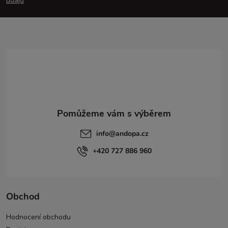
údajů
a
t
í
info
@
andopa.cz
+420 727 886 960
Obchod
Hodnocení obchodu