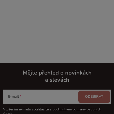
Mějte přehled o novinkách
a slevách
Z
á
E-mail
ODEBÍRAT
p
Vložením e-mailu souhlasíte s
podmínkami ochrany osobních