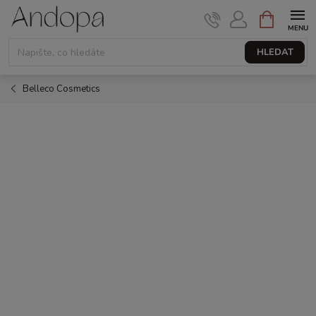
Přejít
NÁKUPNÍ
KOŠÍK
na
obsah
HLEDAT
Belleco Cosmetics