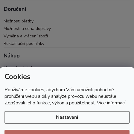
Doručení
Možnosti platby
Možnosti a cena dopravy
Výměna a vrácení zboží
Reklamační podmínky
Nákup
Moje objednávka
Cookies
Všeobecné obchodní podmínky
Ochrana osobních údajů
Používáme cookies, abychom Vám umožnili pohodlné
Spolupráce PRO & B2B
prohlížení webu a díky analýze provozu webu neustále
zlepšovali jeho funkce, výkon a použitelnost.
Více informací
Nastavení
Copyright 2026
Andopa
. Všechna práva vyhrazena.