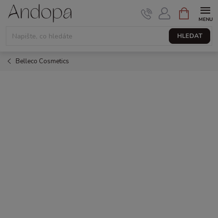
Přejít
NÁKUPNÍ
KOŠÍK
na
obsah
HLEDAT
Belleco Cosmetics