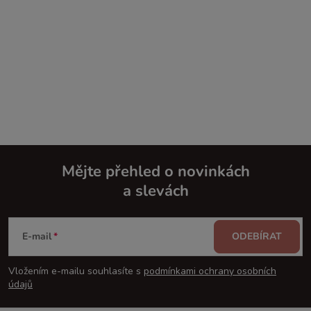
Mějte přehled o novinkách
a slevách
Z
á
E-mail
ODEBÍRAT
p
Vložením e-mailu souhlasíte s
podmínkami ochrany osobních
údajů
a