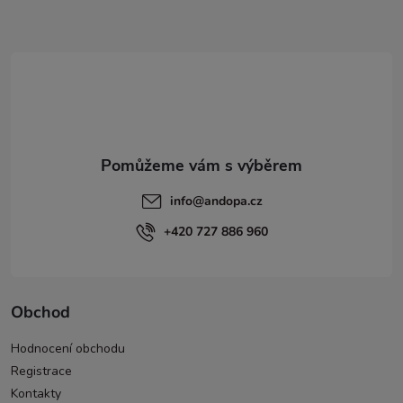
t
í
info
@
andopa.cz
+420 727 886 960
Obchod
Hodnocení obchodu
Registrace
Kontakty