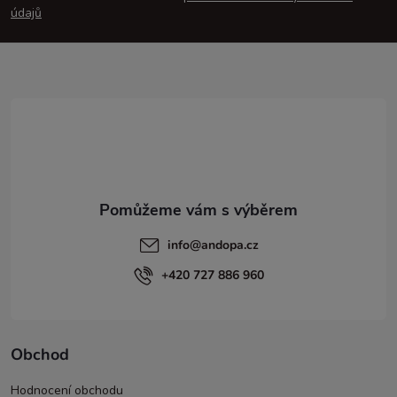
údajů
a
t
í
info
@
andopa.cz
+420 727 886 960
Obchod
Hodnocení obchodu