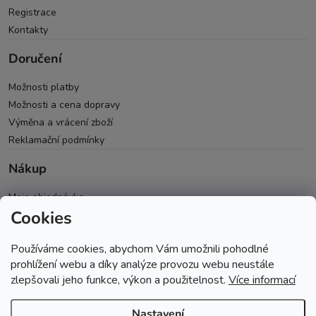
Registrace
Kontakty
Doručení
Možnosti platby
Možnosti a cena dopravy
Výměna a vrácení zboží
Reklamační podmínky
Nákup
Moje objednávka
Cookies
Všeobecné obchodní podmínky
Ochrana osobních údajů
Používáme cookies, abychom Vám umožnili pohodlné
Spolupráce PRO & B2B
prohlížení webu a díky analýze provozu webu neustále
zlepšovali jeho funkce, výkon a použitelnost.
Více informací
Nastavení