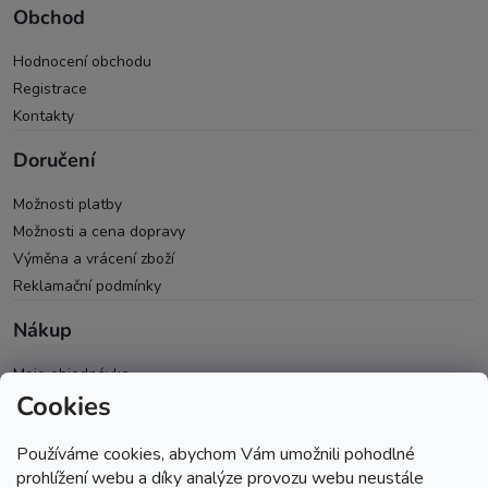
Obchod
Hodnocení obchodu
Registrace
Kontakty
Doručení
Možnosti platby
Možnosti a cena dopravy
Výměna a vrácení zboží
Reklamační podmínky
Nákup
Moje objednávka
Cookies
Všeobecné obchodní podmínky
Ochrana osobních údajů
Používáme cookies, abychom Vám umožnili pohodlné
Spolupráce PRO & B2B
prohlížení webu a díky analýze provozu webu neustále