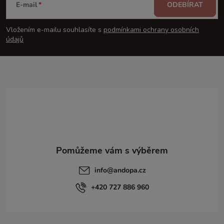
á
E-mail
ODEBÍRAT
p
Vložením e-mailu souhlasíte s
podmínkami ochrany osobních
údajů
a
t
í
info
@
andopa.cz
+420 727 886 960