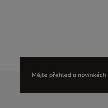
Z
Mějte přehled o novinkách
á
p