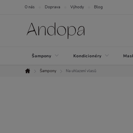
Přejít
O nás
Doprava
Výhody
Blog
na
obsah
Šampony
Kondicionéry
Mask
Šampony
Na uhlazení vlasů
Domů