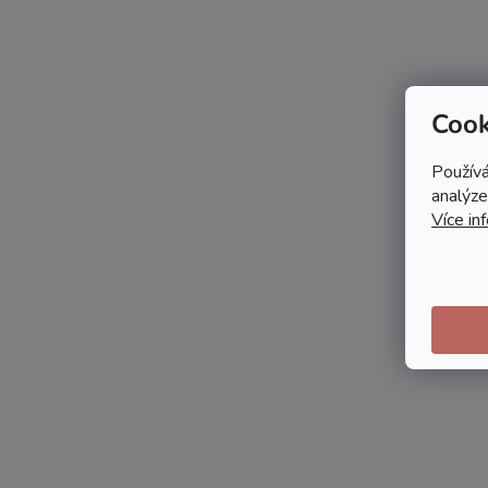
Cook
Používá
analýze
Více in