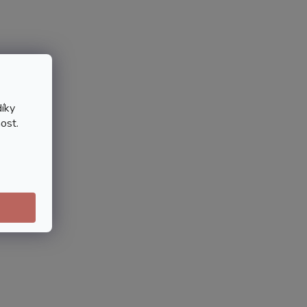
íky
ost.