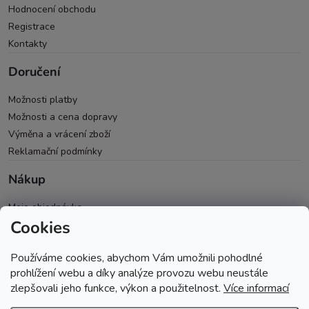
Hodnocení obchodu
Registrace
Kontakty
Doručení
Možnosti platby
Možnosti a cena dopravy
Výměna a vrácení zboží
Reklamační podmínky
Nákup
Moje objednávka
Cookies
Všeobecné obchodní podmínky
Ochrana osobních údajů
Používáme cookies, abychom Vám umožnili pohodlné
Spolupráce PRO & B2B
prohlížení webu a díky analýze provozu webu neustále
zlepšovali jeho funkce, výkon a použitelnost.
Více informací