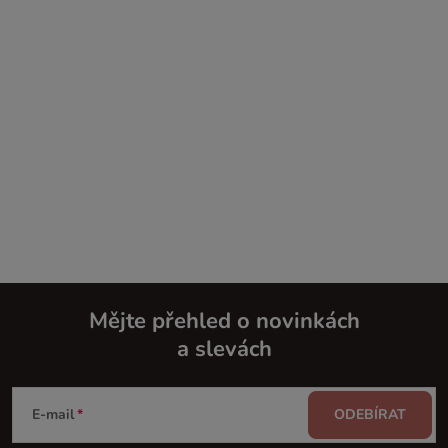
Mějte přehled o novinkách
a slevách
Z
á
E-mail
ODEBÍRAT