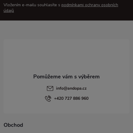
p
Vložením e-mailu souhlasíte s
podmínkami ochrany osobních
údajů
a
t
í
info
@
andopa.cz
+420 727 886 960
Obchod