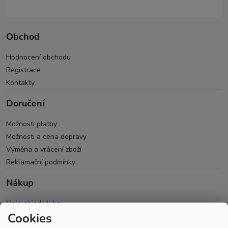
Obchod
Hodnocení obchodu
Registrace
Kontakty
Doručení
Možnosti platby
Možnosti a cena dopravy
Výměna a vrácení zboží
Reklamační podmínky
Nákup
Moje objednávka
Cookies
Všeobecné obchodní podmínky