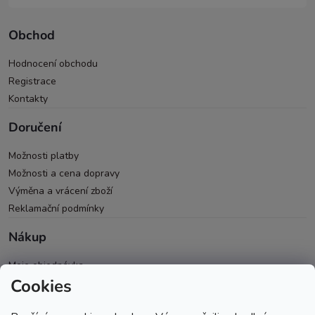
Obchod
Hodnocení obchodu
Registrace
Kontakty
Doručení
Možnosti platby
Možnosti a cena dopravy
Výměna a vrácení zboží
Reklamační podmínky
Nákup
Moje objednávka
Cookies
Všeobecné obchodní podmínky
Ochrana osobních údajů