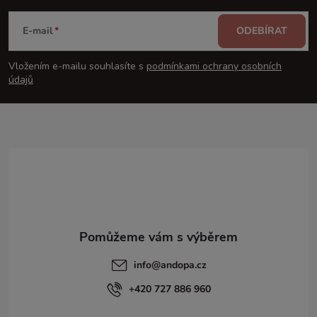
á
E-mail
ODEBÍRAT
p
Vložením e-mailu souhlasíte s
podmínkami ochrany osobních
údajů
a
t
í
info
@
andopa.cz
+420 727 886 960