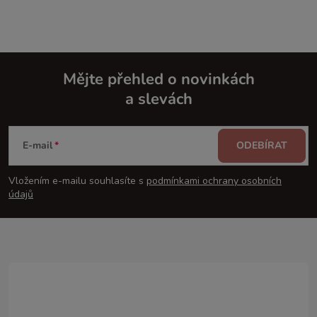
Mějte přehled o novinkách
a slevách
Z
á
E-mail
ODEBÍRAT
p
Vložením e-mailu souhlasíte s
podmínkami ochrany osobních
údajů
a
t
í