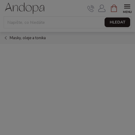
Přejít
NÁKUPNÍ
KOŠÍK
na
obsah
HLEDAT
Masky, oleje a tonika