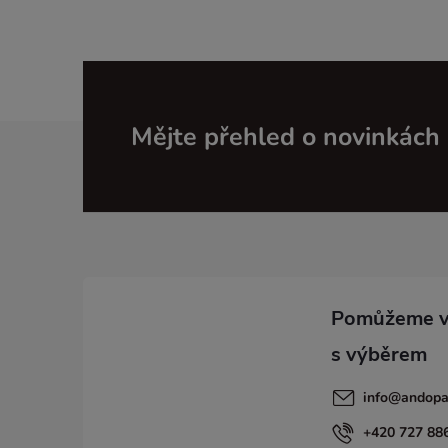
Z
Mějte přehled o novinkách
á
p
a
t
í
info
@
andopa
+420 727 88