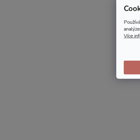
Cook
Používá
analýze
Více in