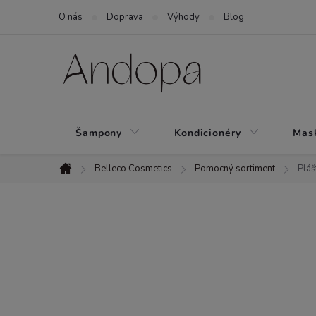
Přejít
O nás
Doprava
Výhody
Blog
na
obsah
Šampony
Kondicionéry
Mask
Belleco Cosmetics
Pomocný sortiment
Pláš
Domů