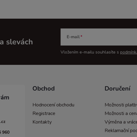
E-mail
a slevách
Vložením e-mailu souhlasíte s
podmínk
Obchod
Doručení
Hodnocení obchodu
Možnosti platb
Registrace
Možnosti a cen
.cz
Kontakty
Výměna a vráce
Reklamační po
6 960