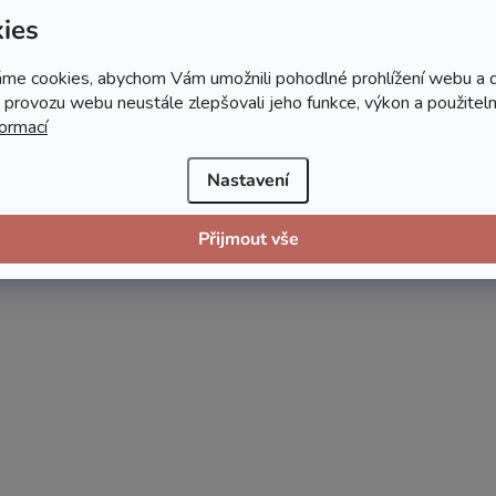
ies
me cookies, abychom Vám umožnili pohodlné prohlížení webu a d
 provozu webu neustále zlepšovali jeho funkce, výkon a použiteln
formací
Nastavení
Přijmout vše