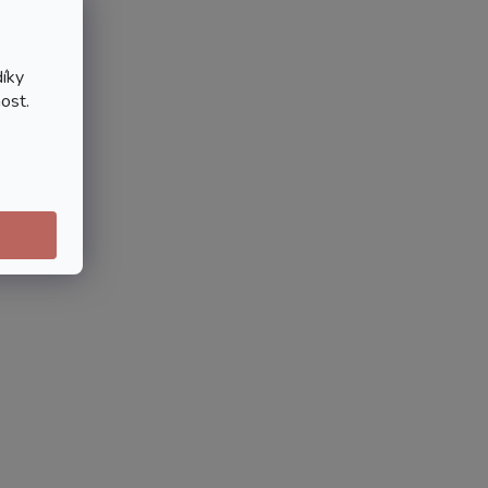
íky
ost.