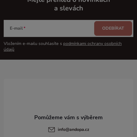
a slevách
Z
á
E-mail
ODEBÍRAT
p
Vložením e-mailu souhlasíte s
podmínkami ochrany osobních
údajů
a
t
í
info
@
andopa.cz