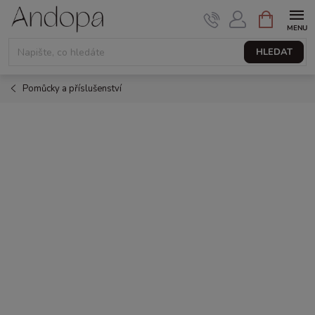
Přejít
NÁKUPNÍ
KOŠÍK
na
obsah
HLEDAT
Pomůcky a příslušenství