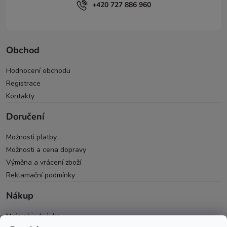
+420 727 886 960
Obchod
Hodnocení obchodu
Registrace
Kontakty
Doručení
Možnosti platby
Možnosti a cena dopravy
Výměna a vrácení zboží
Reklamační podmínky
Nákup
Moje objednávka