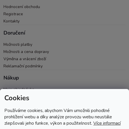
Hodnocení obchodu
Registrace
Kontakty
Doručení
Možnosti platby
Možnosti a cena dopravy
Výměna a vrácení zboží
Reklamační podmínky
Nákup
Moje objednávka
Cookies
Všeobecné obchodní podmínky
Ochrana osobních údajů
Používáme cookies, abychom Vám umožnili pohodlné
Spolupráce PRO & B2B
prohlížení webu a díky analýze provozu webu neustále
zlepšovali jeho funkce, výkon a použitelnost.
Více informací