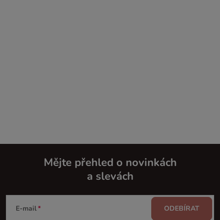
Mějte přehled o novinkách
a slevách
Z
á
E-mail
ODEBÍRAT