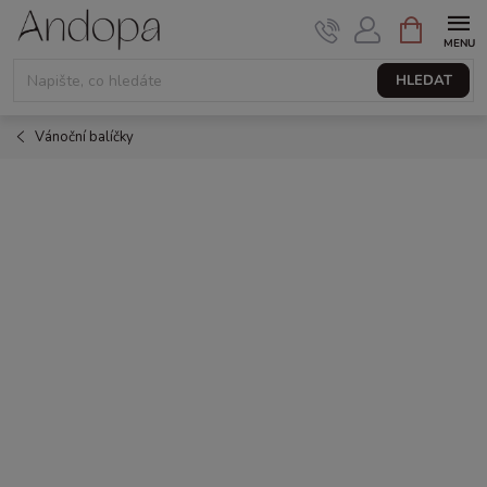
Přejít
NÁKUPNÍ
KOŠÍK
na
obsah
HLEDAT
Vánoční balíčky