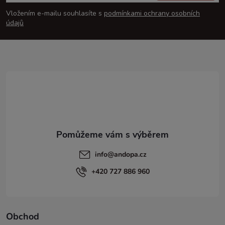
p
Vložením e-mailu souhlasíte s
podmínkami ochrany osobních
údajů
a
t
í
info
@
andopa.cz
+420 727 886 960
Obchod