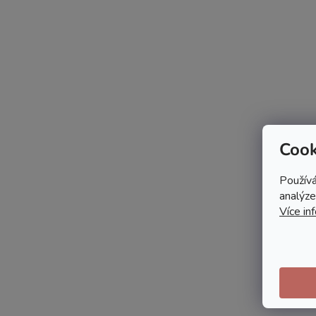
Cook
Používá
analýze
Více in