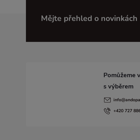
Z
Mějte přehled o novinkách
á
p
a
t
í
info
@
andopa
+420 727 88