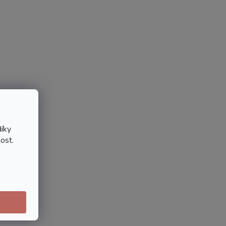
íky
ost.