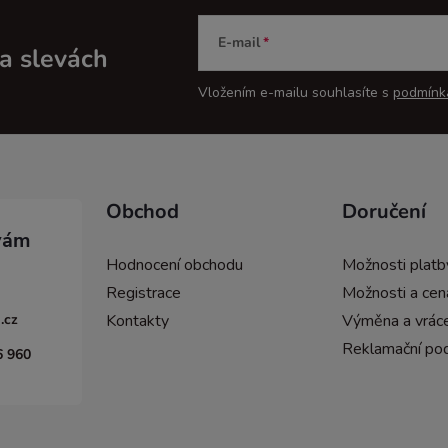
E-mail
a slevách
Vložením e-mailu souhlasíte s
podmínk
Obchod
Doručení
Hodnocení obchodu
Možnosti platb
Registrace
Možnosti a cen
.cz
Kontakty
Výměna a vráce
Reklamační po
6 960