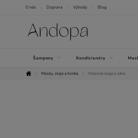
Přejít
O nás
Doprava
Výhody
Blog
na
obsah
Šampony
Kondicionéry
Mask
Masky, oleje a tonika
Vlasové oleje a séra
Domů