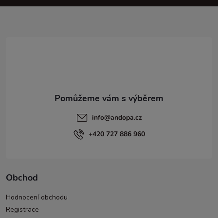
a
t
í
info
@
andopa.cz
+420 727 886 960
Obchod
Hodnocení obchodu
Registrace