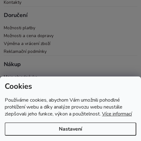
Kontakty
Doručení
Možnosti platby
Možnosti a cena dopravy
Výměna a vrácení zboží
Reklamační podmínky
Nákup
Moje objednávka
Cookies
Všeobecné obchodní podmínky
Ochrana osobních údajů
Používáme cookies, abychom Vám umožnili pohodlné
Spolupráce PRO & B2B
prohlížení webu a díky analýze provozu webu neustále
zlepšovali jeho funkce, výkon a použitelnost.
Více informací
Nastavení
Copyright 2026
Andopa
. Všechna práva vyhrazena.