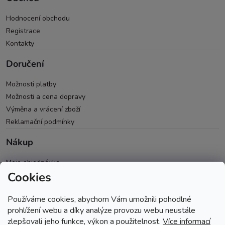
Hodnocení obchodu
Registrace
Kontakty
Doručení
Možnosti platby
Možnosti a cena dopravy
Výměna a vrácení zboží
Reklamační podmínky
Nákup
Moje objednávka
Cookies
Všeobecné obchodní podmínky
Ochrana osobních údajů
Používáme cookies, abychom Vám umožnili pohodlné
Spolupráce PRO & B2B
prohlížení webu a díky analýze provozu webu neustále
zlepšovali jeho funkce, výkon a použitelnost.
Více informací