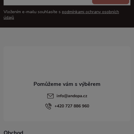
p
Vložením e-mailu souhlasíte s
podmínkami ochrany osobních
údajů
a
t
í
info
@
andopa.cz
+420 727 886 960
Obchod