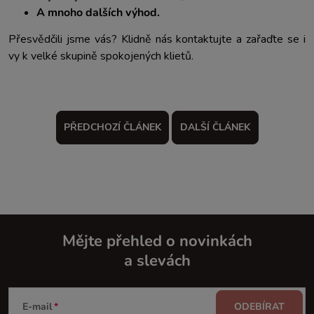
A mnoho dalších výhod.
Přesvědčili jsme vás? Klidně nás kontaktujte a zařaďte se i
vy k velké skupině spokojených klietů.
PŘEDCHOZÍ ČLÁNEK
DALŠÍ ČLÁNEK
Mějte přehled o novinkách
a slevách
Z
á
E-mail
ODEBÍRAT