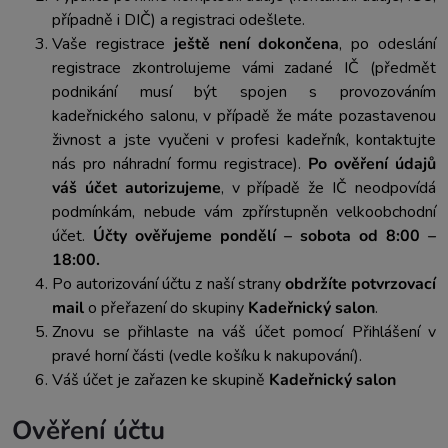
případně i DIČ) a registraci odešlete.
Vaše registrace
ještě není dokončena
, po odeslání
registrace zkontrolujeme vámi zadané IČ (předmět
podnikání musí být spojen s provozováním
kadeřnického salonu, v případě že máte pozastavenou
živnost a jste vyučeni v profesi kadeřník, kontaktujte
nás pro náhradní formu registrace).
Po ověření údajů
váš účet autorizujeme
, v případě že IČ neodpovídá
podmínkám, nebude vám zpřírstupněn velkoobchodní
účet.
Účty ověřujeme pondělí – sobota od 8:00 –
18:00.
Po autorizování účtu z naší strany
obdržíte potvrzovací
mail
o přeřazení do skupiny
Kadeřnický salon
.
Znovu se přihlaste na váš účet pomocí Přihlášení v
pravé horní části (vedle košíku k nakupování).
Váš účet je zařazen ke skupině
Kadeřnický salon
Ověření účtu