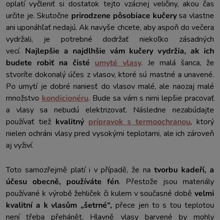
oplatí vyčleniť si dostatok tejto vzácnej veličiny, akou čas
určite je. Skutočne
prirodzene pôsobiace kučery
sa vlastne
ani uponáhľať nedajú. Ak navyše chcete, aby aspoň do večera
vydržali, je potrebné dodržať niekoľko zásadných
vecí.
Najlepšie a najdlhšie vám kučery vydržia, ak ich
budete robiť na čisté
umyté vlasy
. Je malá šanca, že
stvoríte dokonalý účes z vlasov, ktoré sú mastné a unavené.
Po umytí je dobré naniesť do vlasov malé, ale naozaj malé
množstvo
kondicionéru
. Bude sa vám s nimi lepšie pracovať
a vlasy sa nebudú elektrizovať. Následne nezabúdajte
používať tiež
kvalitný
prípravok s termoochranou
, ktorý
nielen ochráni vlasy pred vysokými teplotami, ale ich zároveň
aj vyživí.
Toto samozřejmě platí i v případě, že na
tvorbu kadeří, a
účesu obecně, používáte fén
. Přestože jsou materiály
používané k výrobě žehliček či kulem v současné době
velmi
kvalitní a k vlasům „šetrné“,
přece jen to s tou teplotou
není třeba přehánět. Hlavně vlasy barvené by mohly