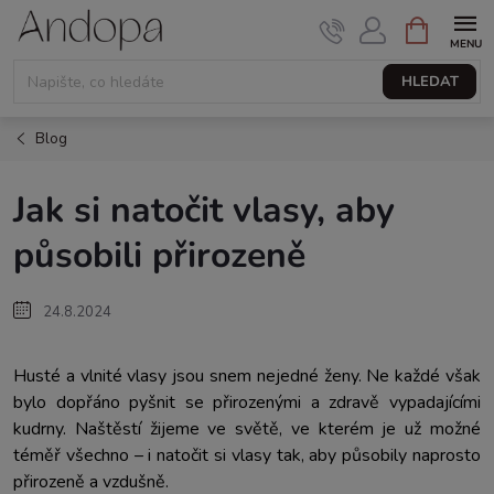
Přejít
NÁKUPNÍ
KOŠÍK
na
obsah
HLEDAT
Blog
Jak si natočit vlasy, aby
působili přirozeně
24.8.2024
Husté a vlnité vlasy jsou snem nejedné ženy. Ne každé však
bylo dopřáno pyšnit se přirozenými a zdravě vypadajícími
kudrny. Naštěstí žijeme ve světě, ve kterém je už možné
téměř všechno – i natočit si vlasy tak, aby působily naprosto
přirozeně a vzdušně.