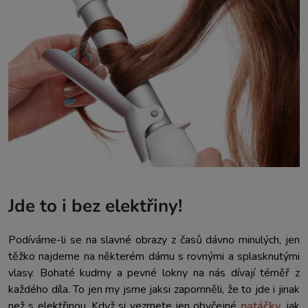
Jde to i bez elektřiny!
Podíváme-li se na slavné obrazy z časů dávno minulých, jen
těžko najdeme na některém dámu s rovnými a splasknutými
vlasy. Bohaté kudrny a pevné lokny na nás dívají téměř z
každého díla. To jen my jsme jaksi zapomněli, že to jde i jinak
než s elektřinou. Když si vezmete jen obyčejné
natáčky
, jak