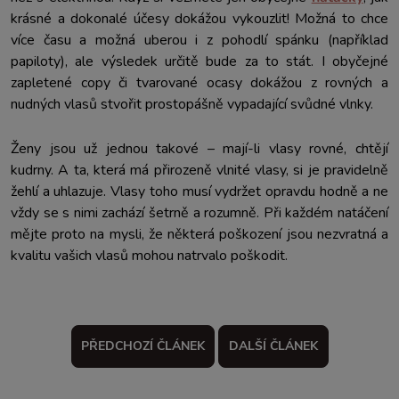
krásné a dokonalé účesy dokážou vykouzlit! Možná to chce
více času a možná uberou i z pohodlí spánku (například
papiloty), ale výsledek určitě bude za to stát. I obyčejné
zapletené copy či tvarované ocasy dokážou z rovných a
nudných vlasů stvořit prostopášně vypadající svůdné vlnky.
Ženy jsou už jednou takové – mají-li vlasy rovné, chtějí
kudrny. A ta, která má přirozeně vlnité vlasy, si je pravidelně
žehlí a uhlazuje. Vlasy toho musí vydržet opravdu hodně a ne
vždy se s nimi zachází šetrně a rozumně. Při každém natáčení
mějte proto na mysli, že některá poškození jsou nezvratná a
kvalitu vašich vlasů mohou natrvalo poškodit.
PŘEDCHOZÍ ČLÁNEK
DALŠÍ ČLÁNEK