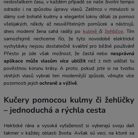
nedostatkem času, v každém případě se naše životní tempo
odrazilo i na způsobu úpravy vlasů. Zatímco v minulosti si
dámy své bohaté kudrny a elegantní lokny dělali za pomoci
všelijakých, někdy až neuvěřitelných pomůcek a nástrojů,
dnes moderní žena sahá raději po
kulmě
či
žehličce
. Tím
samozřejmě nechceme říci, že tyto novodobé elektrické
vychytávky nejsou dostatečně kvalitní pro běžné používání!
Přesto je zde však možnost, že častá nebo
nesprávná
aplikace může vlasům více ublížit
než z nich udělat tu
pověstnou korunu krásy. A proto, pokud jste si na tvorbu
vlnitých vlasů vybrali ten modernější způsob, věnujte více
pozornosti jejich
ochraně a výživě
.
Kučery pomocou kulmy či žehličky
– jednoduchá a rýchla cesta
Hektické rána a vysoká vyťaženosť si vyberajú svoju daň
takmer v každej oblasti života. Avšak sú veci, na ktoré sa