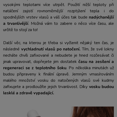
vysokými teplotami více utrpět. Použití nižší teploty při
natáčení zajistí rovnoměrnější rozptýlení tepla i do
spodnějších vrstev vlasů a váš účes tak bude
nadýchanější
a trvanlivější
. Možná vám to zabere o něco více času, ale
určitě to stojí za to!
Další věc, na kterou je třeba si vyčlenit nějaký ten čas, je
následné
vychladnutí vlasů po natočení.
Tím, že své lokny
necháte chvíli zafixované a nebudete je hned rozčesávat či
jinak upravovat, dopřejete jim dostatek
času na zesílení a
regeneraci se z teplotního šoku
. Po několika minutách už
budou připraveny k finální úpravě. Jemným vmasírováním
malého množství vosku do natočených vlasů své kudrny
zafixujete a prodloužíte jejich trvanlivost. Díky
vosku budou
lesklé a zdravě vypadající.