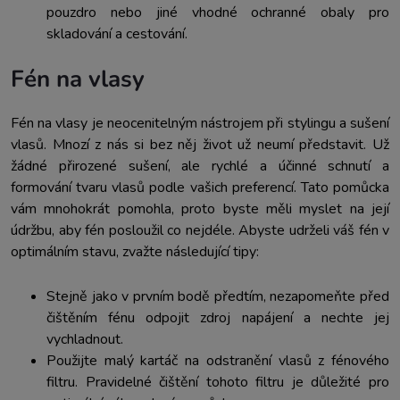
pouzdro nebo jiné vhodné ochranné obaly pro
skladování a cestování.
Fén na vlasy
Fén na vlasy je neocenitelným nástrojem při stylingu a sušení
vlasů. Mnozí z nás si bez něj život už neumí představit. Už
žádné přirozené sušení, ale rychlé a účinné schnutí a
formování tvaru vlasů podle vašich preferencí. Tato pomůcka
vám mnohokrát pomohla, proto byste měli myslet na její
údržbu, aby fén posloužil co nejdéle. Abyste udrželi váš fén v
optimálním stavu, zvažte následující tipy:
Stejně jako v prvním bodě předtím, nezapomeňte před
čištěním fénu odpojit zdroj napájení a nechte jej
vychladnout.
Použijte malý kartáč na odstranění vlasů z fénového
filtru. Pravidelné čištění tohoto filtru je důležité pro