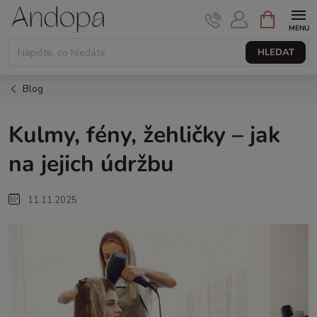
Přejít
NÁKUPNÍ
KOŠÍK
na
obsah
HLEDAT
Blog
Kulmy, fény, žehličky – jak
na jejich údržbu
11.11.2025