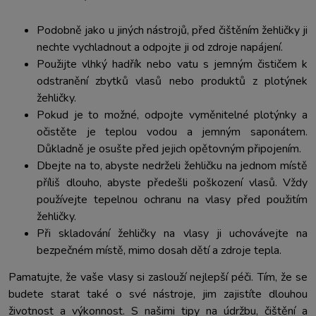
Podobně jako u jiných nástrojů, před čištěním žehličky ji
nechte vychladnout a odpojte ji od zdroje napájení.
Použijte vlhký hadřík nebo vatu s jemným čističem k
odstranění zbytků vlasů nebo produktů z plotýnek
žehličky.
Pokud je to možné, odpojte vyměnitelné plotýnky a
očistěte je teplou vodou a jemným saponátem.
Důkladně je osušte před jejich opětovným připojením.
Dbejte na to, abyste nedrželi žehličku na jednom místě
příliš dlouho, abyste předešli poškození vlasů. Vždy
používejte tepelnou ochranu na vlasy před použitím
žehličky.
Při skladování žehličky na vlasy ji uchovávejte na
bezpečném místě, mimo dosah dětí a zdroje tepla.
Pamatujte, že vaše vlasy si zaslouží nejlepší péči. Tím, že se
budete starat také o své nástroje, jim zajistíte dlouhou
životnost a výkonnost. S našimi tipy na údržbu, čištění a