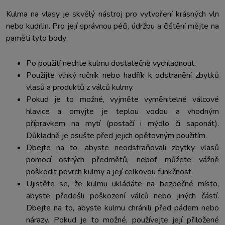
Kulma na vlasy je skvělý nástroj pro vytvoření krásných vln
nebo kudrlin. Pro její správnou péči, údržbu a čištění mějte na
paměti tyto body:
Po použití nechte kulmu dostatečně vychladnout.
Použijte vlhký ručník nebo hadřík k odstranění zbytků
vlasů a produktů z válců kulmy.
Pokud je to možné, vyjměte vyměnitelné válcové
hlavice a omyjte je teplou vodou a vhodným
přípravkem na mytí (postačí i mýdlo či saponát).
Důkladně je osušte před jejich opětovným použitím.
Dbejte na to, abyste neodstraňovali zbytky vlasů
pomocí ostrých předmětů, neboť můžete vážně
poškodit povrch kulmy a její celkovou funkčnost.
Ujistěte se, že kulmu ukládáte na bezpečné místo,
abyste předešli poškození válců nebo jiných částí.
Dbejte na to, abyste kulmu chránili před pádem nebo
nárazy. Pokud je to možné, používejte její přiložené