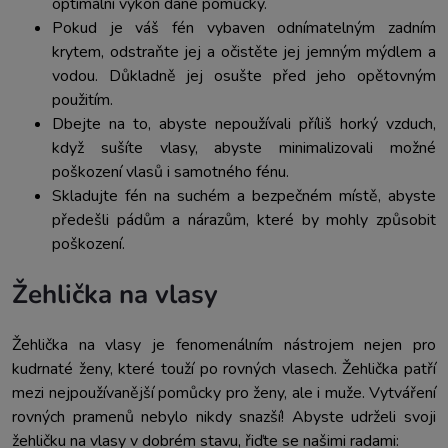
optimální výkon dané pomůcky.
Pokud je váš fén vybaven odnímatelným zadním
krytem, ​​odstraňte jej a očistěte jej jemným mýdlem a
vodou. Důkladně jej osušte před jeho opětovným
použitím.
Dbejte na to, abyste nepoužívali příliš horký vzduch,
když sušíte vlasy, abyste minimalizovali možné
poškození vlasů i samotného fénu.
Skladujte fén na suchém a bezpečném místě, abyste
předešli pádům a nárazům, které by mohly způsobit
poškození.
Žehlička na vlasy
Žehlička na vlasy je fenomenálním nástrojem nejen pro
kudrnaté ženy, které touží po rovných vlasech. Žehlička patří
mezi nejpoužívanější pomůcky pro ženy, ale i muže. Vytváření
rovných pramenů nebylo nikdy snazší! Abyste udrželi svoji
žehličku na vlasy v dobrém stavu, řiďte se našimi radami: