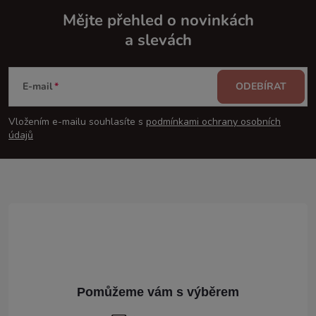
Mějte přehled o novinkách
a slevách
Z
á
E-mail
ODEBÍRAT
p
Vložením e-mailu souhlasíte s
podmínkami ochrany osobních
údajů
a
t
í