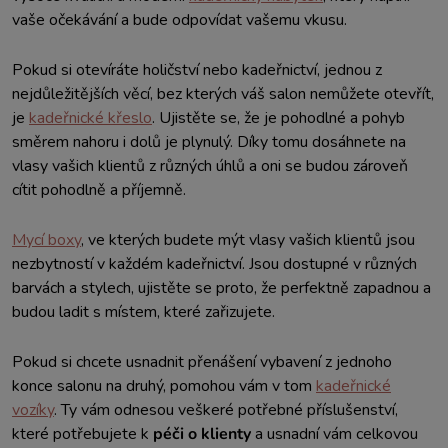
vaše očekávání a bude odpovídat vašemu vkusu.
Pokud si otevíráte holičství nebo kadeřnictví, jednou z
nejdůležitějších věcí, bez kterých váš salon nemůžete otevřít,
je
kadeřnické křeslo
. Ujistěte se, že je pohodlné a pohyb
směrem nahoru i dolů je plynulý. Díky tomu dosáhnete na
vlasy vašich klientů z různých úhlů a oni se budou zároveň
cítit pohodlně a příjemně.
Mycí boxy
, ve kterých budete mýt vlasy vašich klientů jsou
nezbytností v každém kadeřnictví. Jsou dostupné v různých
barvách a stylech, ujistěte se proto, že perfektně zapadnou a
budou ladit s místem, které zařizujete.
Pokud si chcete usnadnit přenášení vybavení z jednoho
konce salonu na druhý, pomohou vám v tom
kadeřnické
vozíky
. Ty vám odnesou veškeré potřebné příslušenství,
které potřebujete k
péči o klienty
a usnadní vám celkovou