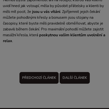
Neměli byste zapomenout ani na recepci, kterou vaši klienti
uvidí hned jak vstoupí, měla by působit přátelsky a klienti by
měli mít pocit, že
jsou u vás vítáni
. Zpříjemnit jejich čekání
můžete pohodlnými křesly a bonusem jsou stojany na
časopisy, které byste měli pravidelně obměňovat, abyste je
zabavili během čekání. Pro maximální pohodlí můžete zajistit
masážní křesla, která
poskytnou vašim klientům uvolnění a
relax
.
PŘEDCHOZÍ ČLÁNEK
DALŠÍ ČLÁNEK