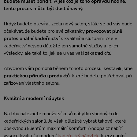
budete muset pořídit. A jelikož je toho opravdu hodně,
tento proces může být dost únavný.
I když budete otevírat zcela nový salon, stále se od vás bude
očekávat, že budete pro své zákazníky
provozovat plně
profesionální kadeřnictví
s kvalitními službami. Ale v
kadeřnictví nejsou důležité jen samotné služby a jejich
výsledky, ale také to, jak se u vás vaši zákazníci cítí.
Abychom vám pomohli během tohoto procesu, sestavili jsme
praktickou příručku produktů
, které budete potřebovat při
zařizování vlastního salonu.
Kvalitní a moderní nábytek
Na trhu naleznete množství kusů nábytku vhodných do
kadeřnických salonů. Je však důležité vybrat takové, které
poskytnou klientům maximální komfort. Andopa.cz nabízí
vysoce kvalitní a moderní
kadeřnický nábytek
, který naplní