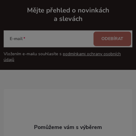
Mějte přehled o novinkách
a slevách
Z
á
E-mail
ODEBÍRAT
p
Vložením e-mailu souhlasíte s
podmínkami ochrany osobních
údajů
a
t
í