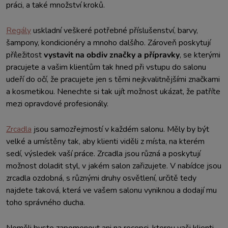
práci, a také množství kroků.
Regály
uskladní veškeré potřebné příslušenství, barvy,
šampony, kondicionéry a mnoho dalšího. Zároveň poskytují
příležitost
vystavit na obdiv značky a přípravky
, se kterými
pracujete a vašim klientům tak hned při vstupu do salonu
udeří do očí, že pracujete jen s těmi nejkvalitnějšími značkami
a kosmetikou. Nenechte si tak ujít možnost ukázat, že patříte
mezi opravdové profesionály.
Zrcadla
jsou samozřejmostí v každém salonu. Měly by být
velké a umístěny tak, aby klienti viděli z místa, na kterém
sedí, výsledek vaší práce. Zrcadla jsou různá a poskytují
možnost doladit styl, v jakém salon zařizujete. V nabídce jsou
zrcadla ozdobná, s různými druhy osvětlení, určitě tedy
najdete taková, která ve vašem salonu vyniknou a dodají mu
toho správného ducha.